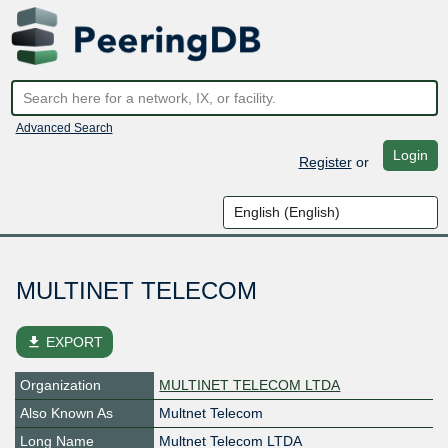
Advanced Search
Login
Register
or
MULTINET TELECOM
file_download
EXPORT
Organization
MULTINET TELECOM LTDA
Also Known As
Multnet Telecom
Long Name
Multnet Telecom LTDA