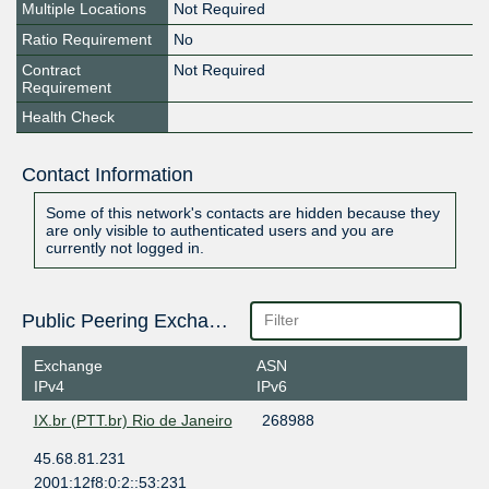
Multiple Locations
Not Required
Ratio Requirement
No
Contract
Not Required
Requirement
Health Check
Contact Information
Some of this network's contacts are hidden because they
are only visible to authenticated users and you are
currently not logged in.
Public Peering Exchange Points
Exchange
ASN
IPv4
IPv6
IX.br (PTT.br) Rio de Janeiro
268988
45.68.81.231
2001:12f8:0:2::53:231