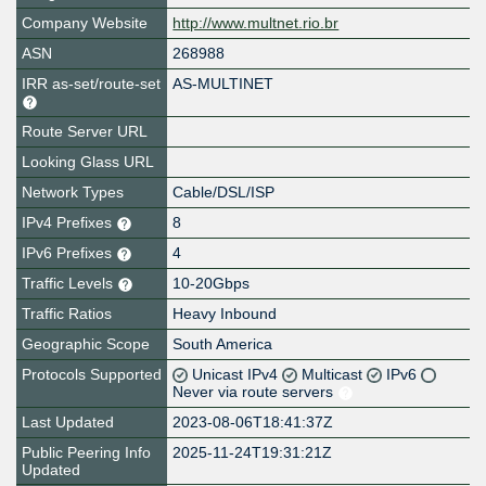
Company Website
http://www.multnet.rio.br
ASN
268988
IRR as-set/route-set
AS-MULTINET
Route Server URL
Looking Glass URL
Network Types
Cable/DSL/ISP
IPv4 Prefixes
8
IPv6 Prefixes
4
Traffic Levels
10-20Gbps
Traffic Ratios
Heavy Inbound
Geographic Scope
South America
Protocols Supported
Unicast IPv4
Multicast
IPv6
Never via route servers
Last Updated
2023-08-06T18:41:37Z
Public Peering Info
2025-11-24T19:31:21Z
Updated