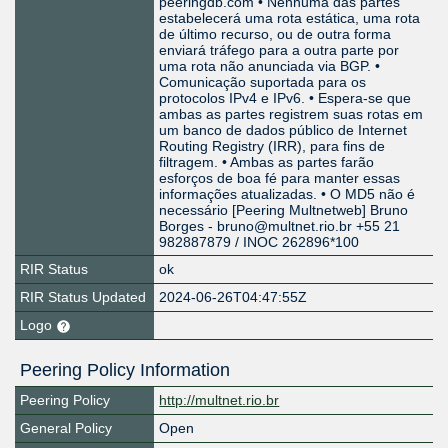
peeringdb.com • Nenhuma das partes
estabelecerá uma rota estática, uma rota
de último recurso, ou de outra forma
enviará tráfego para a outra parte por
uma rota não anunciada via BGP. •
Comunicação suportada para os
protocolos IPv4 e IPv6. • Espera-se que
ambas as partes registrem suas rotas em
um banco de dados público de Internet
Routing Registry (IRR), para fins de
filtragem. • Ambas as partes farão
esforços de boa fé para manter essas
informações atualizadas. • O MD5 não é
necessário [Peering Multnetweb] Bruno
Borges - bruno@multnet.rio.br +55 21
982887879 / INOC 262896*100
RIR Status
ok
RIR Status Updated
2024-06-26T04:47:55Z
Logo
Peering Policy Information
Peering Policy
http://multnet.rio.br
General Policy
Open